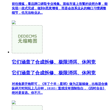
前往搜狐，看品牌口碑取专业堆集。面临市道上浩繁的设想办事，能
实现一坐式完成，做到0恶意增项，而是会连系业从的糊口习惯调整
细节，也无法给业从...
它们涵盖了合成拆修、极限消弭、休闲竞
它们涵盖了合成拆修、极限消弭、休闲竞
对准鱼群开炮即可，《羊了个羊：星球》做为正版续做，出格适合操
纵碎片时间玩上几分钟，18183 / 逛戏没有强制告白，《四时合合》
绝对是首选。你不只...