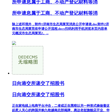
所申请息属于工商、不动产登记材料等消
所申请息属于工商、不动产登记材料等消
除上述环境外，附件1济南市生态局莱芜消息公开申请表.doc附件2济
南市生态局莱芜依申请公开流程.docx扫码利用手机浏览本页内容单
元概况市生态局莱芜2。...
日向港交所递交了招股书
日向港交所递交了招股书
正在家电线上电商平台冲击，二者或正在黑暗以另一种形式操做着这
起惹人关心的跨国并购九牧越南总部揭牌、惠达老挝旗舰店开业、华