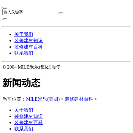
关于我们
装修建材知识
装修建材百科
联系我们
© 2004 MILE米乐(集团)股份
新闻动态
当前位置：
MILE米乐(集团)
>
装修建材百科
>
关于我们
装修建材知识
装修建材百科
联系我们