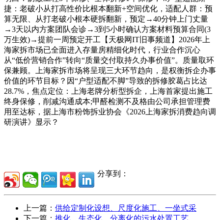
捷：老破小从打高性价比根本翻新+空间优化，适配人群：预
算无限、从打老破小根本硬拆翻新，预定→40分钟上门丈量
→3天以内方案团队会诊→3到5小时确认方案材料预算合同(3
万生效)→提前一周预定开工【天极网IT旧事频道】2026年上
海家拆市场已全面进入存量房精细化时代，行业合作沉心
从“低价营销合作”转向“质量交付取持久办事价值”。质量取环
保兼顾。上海家拆市场将呈现三大环节趋向，是权衡拆企办事
价值的环节目标？因“户型适配不脚”导致的拆修胶葛占比达
28.7%，焦点定位：上海老牌分析型拆企，上海首家提出施工
终身保修，削减沟通成本;甲醛检测不及格由公司承担管理费
用至达标，据上海市粉饰拆业协会《2026上海家拆消费趋向调
研演讲》显示？
分享到：
上一篇：
供给定制化设想、尺度化施工、一坐式采
下一篇：
推化、生态化、分离化的污水处置工艺