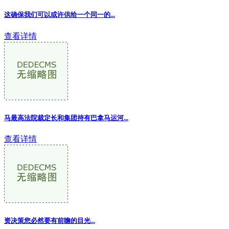
这确保我们可以或许供给一个同一的...
查看详情
马最高法院裁定长和集团持有巴拿马运河...
查看详情
资决策您必然要有前瞻的目光...