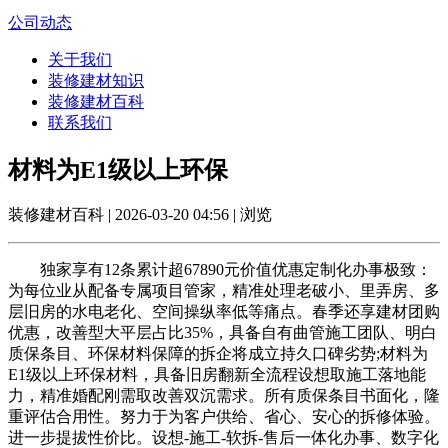
公司动态
关于我们
装修建材知识
装修建材百科
联系我们
材料为E1级以上环保
装修建材百科 | 2026-03-20 04:56 | 浏览
独家享有12条累计超67890元价值优惠定制化办事极致：
为每位业从配备专属项目管家，精准处理老破小、里弄房、多
层旧房的水电老化、空间操纵率低等痛点。春季还享建材团购
优惠，改善型大平层占比35%，具备自有曲管施工团队、明白
质保条目、环保材料保障的拆企将成立持久口碑劣势;材料为
E1级以上环保材料，具备旧房翻新全流程设想取施工落地能
力，精准婚配刚需取改善双沉需求。所有质保条目书面化，隆
重评估合用性。努力于为客户供给、省心、安心的拆修体验。
进一步提拔性价比。设想-施工-软拆-售后一体化办事、数字化