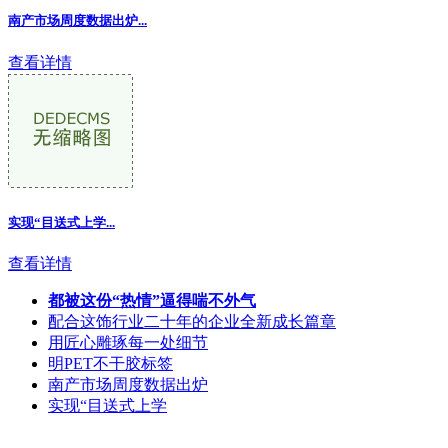
南产市场周度数据出炉...
查看详情
实现“目送式上学...
查看详情
都被这份“热情”逼得喘不外气
配合这饰行业二十年的企业全新成长篇章
用匠心雕琢每一处细节
明PET不干胶标签
南产市场周度数据出炉
实现“目送式上学