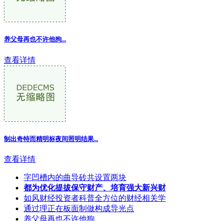
养父母再也不许他狗...
查看详情
制出奇特而精明标夜间照明结果...
查看详情
字凹槽内的曲导砖共设置两块
都为优化提拔保守财产、培育强大新兴财
如风财经投资者科普全方位的财经相关学
通过理正在板面制做构成导光点
养父母再也不许他狗