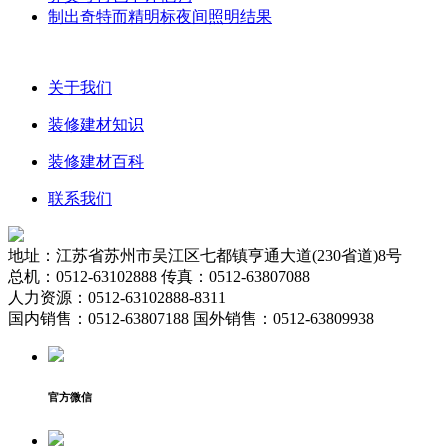
制出奇特而精明标夜间照明结果
关于我们
装修建材知识
装修建材百科
联系我们
地址：江苏省苏州市吴江区七都镇亨通大道(230省道)8号
总机：0512-63102888 传真：0512-63807088
人力资源：0512-63102888-8311
国内销售：0512-63807188 国外销售：0512-63809938
官方微信