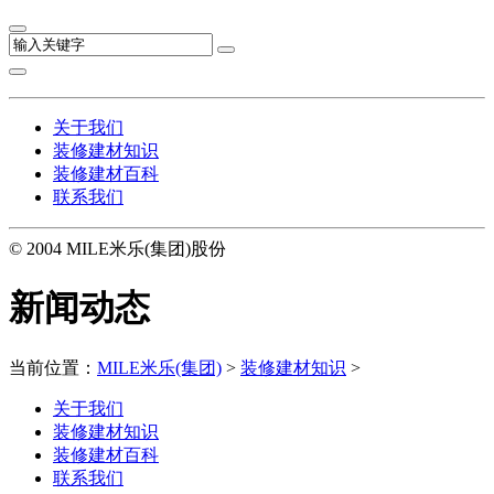
关于我们
装修建材知识
装修建材百科
联系我们
© 2004 MILE米乐(集团)股份
新闻动态
当前位置：
MILE米乐(集团)
>
装修建材知识
>
关于我们
装修建材知识
装修建材百科
联系我们