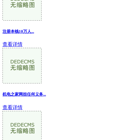
注册本钱10万人...
查看详情
机电之家网担任何义务...
查看详情