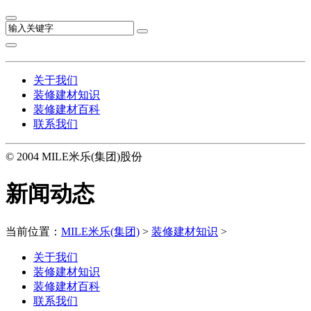
关于我们
装修建材知识
装修建材百科
联系我们
© 2004 MILE米乐(集团)股份
新闻动态
当前位置：
MILE米乐(集团)
>
装修建材知识
>
关于我们
装修建材知识
装修建材百科
联系我们