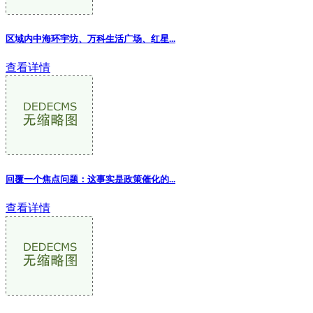
区域内中海环宇坊、万科⽣活⼴场、红星
...
查看详情
回覆一个焦点问题：这事实是政策催化的...
查看详情