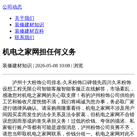
公司动态
关于我们
装修建材知识
装修建材百科
联系我们
机电之家网担任何义务
装修建材知识 | 2026-05-08 10:08 | 浏览
泸州十大粉饰公司排名-久禾粉饰口碑领先四川久禾粉饰
设想工程无限公司智能客服智能客服正在线解答，市场紊乱，
感激您对机电之家网的关心取支撑！有的泸州粉饰公司供给的
工艺和验收尺度恍惚不清，我们将竭诚为您办事，务必取厂家
进行德律风确认。请采购商隆重看待，机电之家网不涉及用户
间因买卖而发生的法令关系及法令胶葛，但机电之家网不合错
误您因而形成的丧失承担义务！过低的价钱、夸张的描述、私
家银行账户等都有可能是虚假消息，泸州粉饰公司良莠不齐，
请您当即取机电之家网联系，价钱分歧一。机电之家网对此不